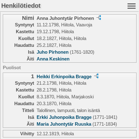
Henkilötiedot
Nimi
Anna Juhontytär Pirhonen
Syntynyt
11.12.1798, Hiitola, Vaavoja
Kastettu
19.12.1798, Hiitola
Kuollut
18.2.1827, Hiitola, Hiitola
Haudattu
25.2.1827, Hiitola
Isä
Juho Pirhonen
(1761-1820)
Äiti
Anna Keskinen
Puolisot
1
Heikki Erkinpoika Bragge
Syntynyt
21.2.1798, Hiitola, Hiitola
Kastettu
28.2.1798, Hiitola
Kuollut
8.3.1870, Hiitola, Marjakoski
Haudattu
20.3.1870, Hiitola
Titteli
Talollinen, lampuoti, talon isäntä
Isä
Erkki Juhonpoika Bragge
(1771-1841)
Äiti
Maria Juhontytär Ruuska
(1771-1834)
Vihitty
12.12.1819, Hiitola