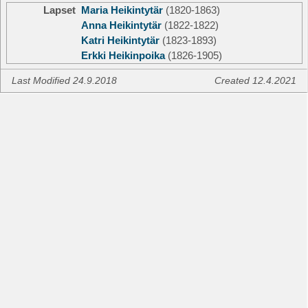
Lapset
Maria Heikintytär
(1820-1863)
Anna Heikintytär
(1822-1822)
Katri Heikintytär
(1823-1893)
Erkki Heikinpoika
(1826-1905)
Last Modified 24.9.2018
Created 12.4.2021