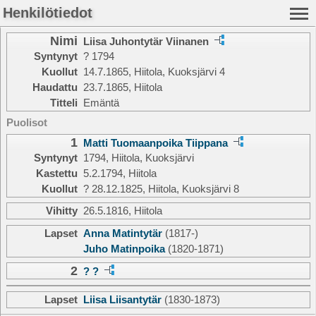
Henkilötiedot
Nimi
Liisa Juhontytär Viinanen
Syntynyt
? 1794
Kuollut
14.7.1865, Hiitola, Kuoksjärvi 4
Haudattu
23.7.1865, Hiitola
Titteli
Emäntä
Puolisot
1
Matti Tuomaanpoika Tiippana
Syntynyt
1794, Hiitola, Kuoksjärvi
Kastettu
5.2.1794, Hiitola
Kuollut
? 28.12.1825, Hiitola, Kuoksjärvi 8
Vihitty
26.5.1816, Hiitola
Lapset
Anna Matintytär
(1817-)
Juho Matinpoika
(1820-1871)
2
? ?
Lapset
Liisa Liisantytär
(1830-1873)