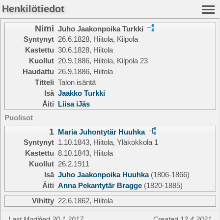
Henkilötiedot
Nimi
Juho Jaakonpoika Turkki
Syntynyt
26.6.1828, Hiitola, Kilpola
Kastettu
30.6.1828, Hiitola
Kuollut
20.9.1886, Hiitola, Kilpola 23
Haudattu
26.9.1886, Hiitola
Titteli
Talon isäntä
Isä
Jaakko Turkki
Äiti
Liisa iJäs
Puolisot
1
Maria Juhontytär Huuhka
Syntynyt
1.10.1843, Hiitola, Yläkokkola 1
Kastettu
8.10.1843, Hiitola
Kuollut
26.2.1911
Isä
Juho Jaakonpoika Huuhka
(1806-1866)
Äiti
Anna Pekantytär Bragge
(1820-1885)
Vihitty
22.6.1862, Hiitola
Last Modified 20.1.2017
Created 12.4.2021