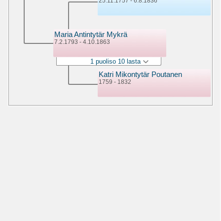
25.11.1757 - 6.8.1836
Maria Antintytär Mykrä
7.2.1793 - 4.10.1863
1 puoliso 10 lasta
Katri Mikontytär Poutanen
1759 - 1832